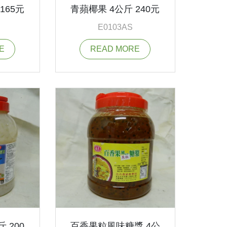
165元
青蘋椰果 4公斤 240元
E0103AS
E
READ MORE
 200
百香果粒風味糖漿 4公