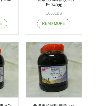
斤 340元
E0001BS
E
READ MORE
漿 4公
桑椹果粒風味糖漿 4公