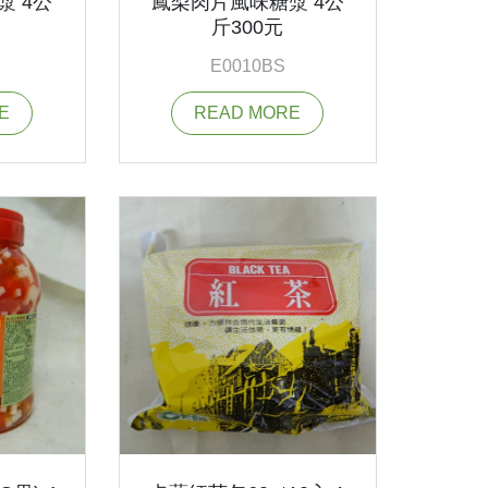
漿 4公
鳳梨肉片風味糖漿 4公
斤300元
E0010BS
E
READ MORE