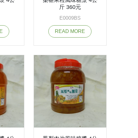
斤 360元
E0009BS
E
READ MORE