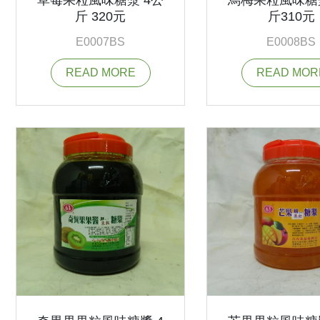
斤 320元
斤310元
E0007BS
E0008BS
READ MORE
READ MOR