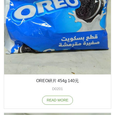
OREO碎片 454g 140元
D0201
READ MORE