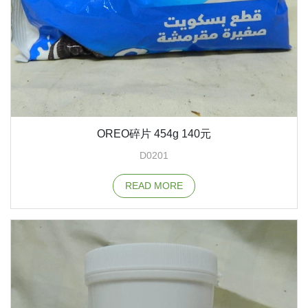
OREO碎片 454g 140元
D0201
READ MORE